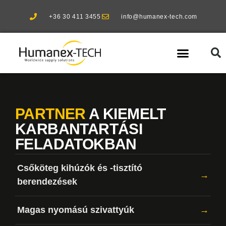
+36 30 411 3455
info@humanex-tech.com
Ipari szolgáltatások
Kiemelt partnereink
PARTNER
A KIEMELT
KARBANTARTÁSI
FELADATOKBAN
Csőköteg kihúzók és -tisztító
→
berendezések
Magas nyomású szivattyúk
→