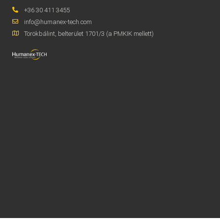
+36 30 411 3455
info@humanex-tech.com
Törökbálint, belterület 1701/3 (a PMKIK mellett)