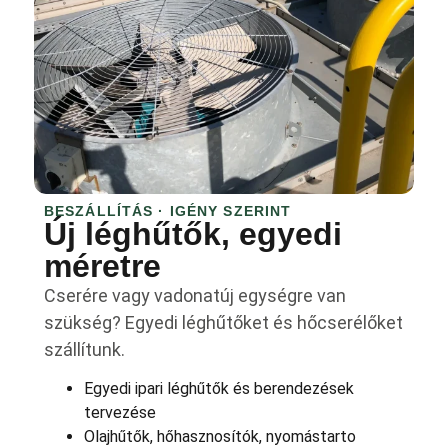
BESZÁLLÍTÁS · IGÉNY SZERINT
Új léghűtők, egyedi
méretre
Cserére vagy vadonatúj egységre van
szükség? Egyedi léghűtőket és hőcserélőket
szállítunk.
Egyedi ipari léghűtők és berendezések
tervezése
Olajhűtők, hőhasznosítók, nyomástarto