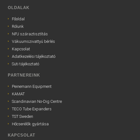
OLDALAK
Főoldal
Rólunk
NPJ száraztisztítás
Vákuumszivattyú bérlés
Kapcsolat
Adatkezelési tájékoztató
Süti tájékoztató
PARTNEREINK
Peinemann Equipment
KAMAT
Scandinavian No-Dig Centre
TECO Tube Expanders
TST Sweden
Hőcserélők gyártása
KAPCSOLAT