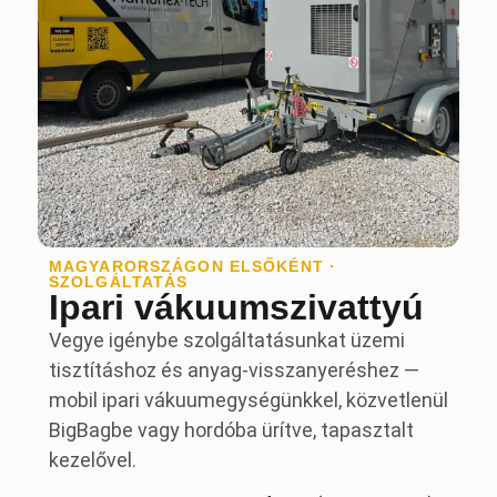
MAGYARORSZÁGON ELSŐKÉNT ·
SZOLGÁLTATÁS
Ipari vákuumszivattyú
Vegye igénybe szolgáltatásunkat üzemi
tisztításhoz és anyag-visszanyeréshez —
mobil ipari vákuumegységünkkel, közvetlenül
BigBagbe vagy hordóba ürítve, tapasztalt
kezelővel.