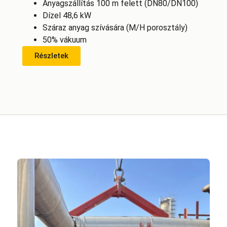
Anyagszállítás 100 m felett (DN80/DN100)
Dízel 48,6 kW
Száraz anyag szívására (M/H porosztály)
50% vákuum
Részletek